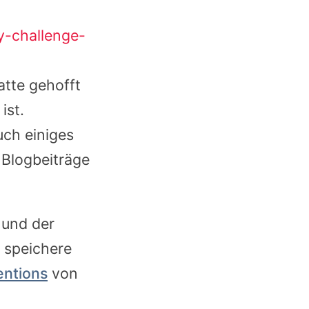
y-challenge-
tte gehofft
ist.
ch einiges
 Blogbeiträge
und der
 speichere
ntions
von