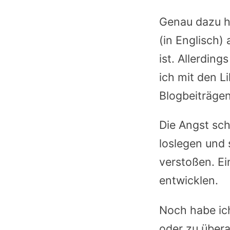
Genau dazu h
(in Englisch)
ist. Allerdin
ich mit den L
Blogbeiträge
Die Angst sch
loslegen und
verstoßen. Ei
entwicklen.
Noch habe ic
oder zu übera