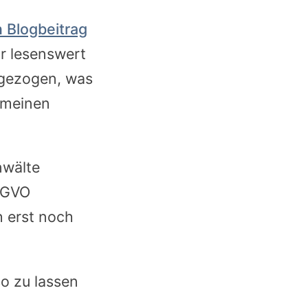
n Blogbeitrag
hr lesenswert
t gezogen, was
r meinen
nwälte
DSGVO
h erst noch
o zu lassen