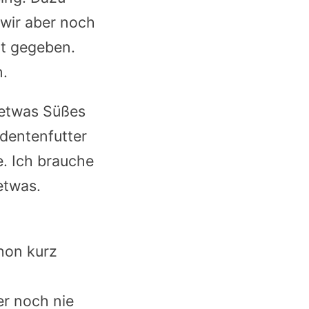
wir aber noch
tt gegeben.
n.
 etwas Süßes
udentenfutter
. Ich brauche
etwas.
chon kurz
er noch nie