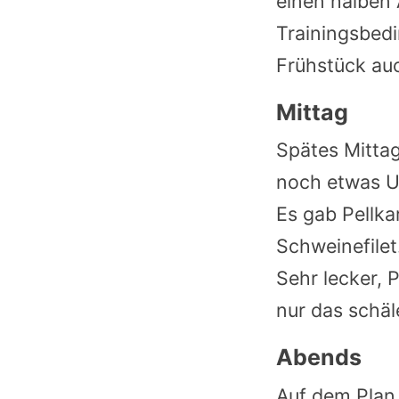
einen halben 
Trainingsbedi
Frühstück auc
Mittag
Spätes Mitta
noch etwas U
Es gab Pellka
Schweinefilet
Sehr lecker, 
nur das schäl
Abends
Auf dem Plan