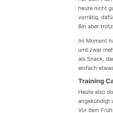
heute nicht 
vorrätig, daf
Bin aber trot
Im Moment ha
und zwar mehr
als Snack, da
einfach etwa
Training Ca
Heute also do
angekündigt 
Vor dem Früh