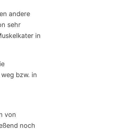
den andere
on sehr
uskelkater in
ie
 weg bzw. in
m von
ießend noch