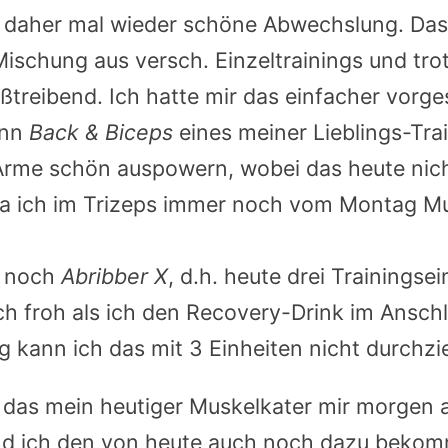
e daher mal wieder schöne Abwechslung. Das 
ischung aus versch. Einzeltrainings und tr
treibend. Ich hatte mir das einfacher vorges
ann
Back & Biceps
eines meiner Lieblings-Tra
 Arme schön auspowern, wobei das heute nic
da ich im Trizeps immer noch vom Montag M
d noch
Abribber X
, d.h. heute drei Trainingse
ich froh als ich den Recovery-Drink im Ansch
g kann ich das mit 3 Einheiten nicht durchzi
 das mein heutiger Muskelkater mir morgen 
und ich den von heute auch noch dazu beko