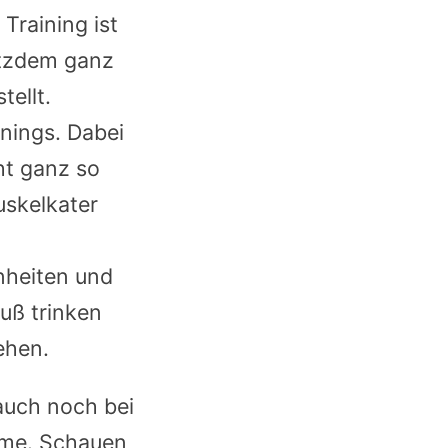
Training ist
otzdem ganz
tellt.
inings. Dabei
ht ganz so
uskelkater
inheiten und
luß trinken
ehen.
auch noch bei
mme. Schauen