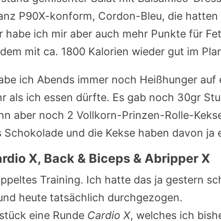
ganz P90X-konform, Cordon-Bleu, die hatten 
ür habe ich mir aber auch mehr Punkte für Fe
zdem mit ca. 1800 Kalorien wieder gut im Pla
be ich Abends immer noch Heißhunger auf
 als ich essen dürfte. Es gab noch 30gr St
nn aber noch 2 Vollkorn-Prinzen-Rolle-Kekse
s Schokolade und die Kekse haben davon ja 
rdio X, Back & Biceps & Abripper X
ppeltes Training. Ich hatte das ja gestern s
und heute tatsächlich durchgezogen.
stück eine Runde
Cardio X
, welches ich bish