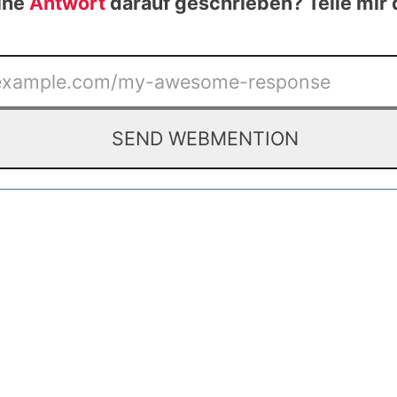
ine
Antwort
darauf geschrieben? Teile mir 