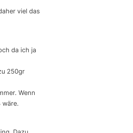
daher viel das
ch da ich ja
azu 250gr
 immer. Wenn
ß wäre.
ing. Dazu