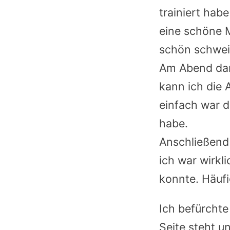
trainiert hab
eine schöne M
schön schweiß
Am Abend d
kann ich die
einfach war 
habe.
Anschließen
ich war wirkl
konnte. Häufi
Ich befürchte
Seite steht 