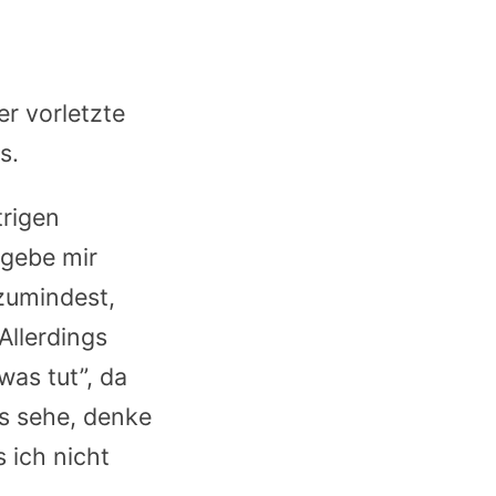
r vorletzte
s.
trigen
 gebe mir
zumindest,
Allerdings
was tut”, da
gs sehe, denke
 ich nicht