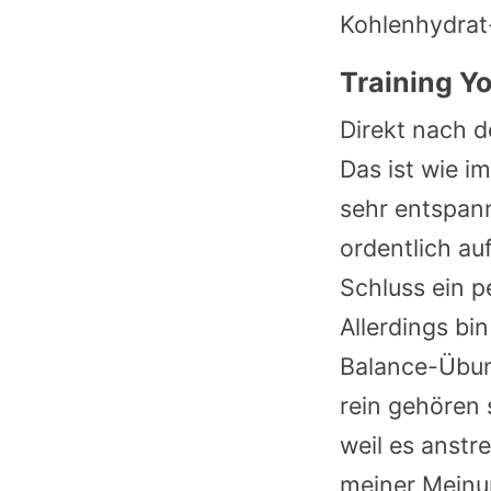
Kohlenhydrat-
Training Y
Direkt nach 
Das ist wie 
sehr entspan
ordentlich au
Schluss ein p
Allerdings bi
Balance-Übun
rein gehören 
weil es anstr
meiner Meinu