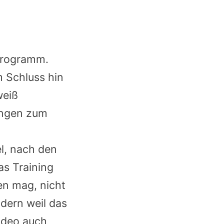
Programm.
 Schluss hin
weiß
bungen zum
el, nach den
s Training
en mag, nicht
ndern weil das
ideo auch