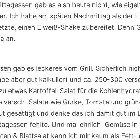
Mittagessen gab es also heute nicht, wie eigen
er. Ich habe am späten Nachmittag als der 
tzte, einen Eiweiß-Shake zubereitet. Denn G
a an.
n gab es leckeres vom Grill. Sicherlich nich
habe aber gut kalkuliert und ca. 250-300 vers
u etwas Kartoffel-Salat für die Kohlenhydra
 versch. Salate wie Gurke, Tomate und grün
gut gesättigt und denke das ich damit gut im L
ttagessen fehlte. Und mal ehrlich, Gemüse i
en & Blattsalat kann ich mir kaum als Fett-