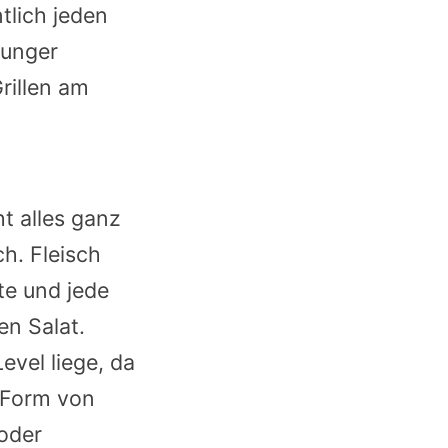
tlich jeden
Hunger
rillen am
t alles ganz
ch. Fleisch
te und jede
en Salat.
evel liege, da
n Form von
 oder