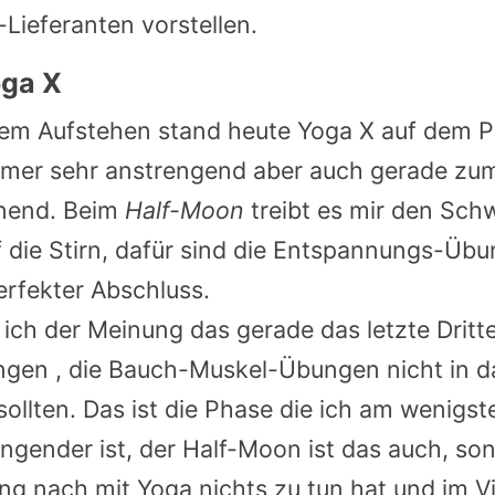
Lieferanten vorstellen.
oga X
dem Aufstehen stand heute Yoga X auf dem 
immer sehr anstrengend aber auch gerade zum
nend. Beim
Half-Moon
treibt es mir den Sch
f die Stirn, dafür sind die Entspannungs-Ü
erfekter Abschluss.
n ich der Meinung das gerade das letzte Dritt
gen , die Bauch-Muskel-Übungen nicht in da
sollten. Das ist die Phase die ich am wenigst
engender ist, der Half-Moon ist das auch, so
ng nach mit Yoga nichts zu tun hat und im V