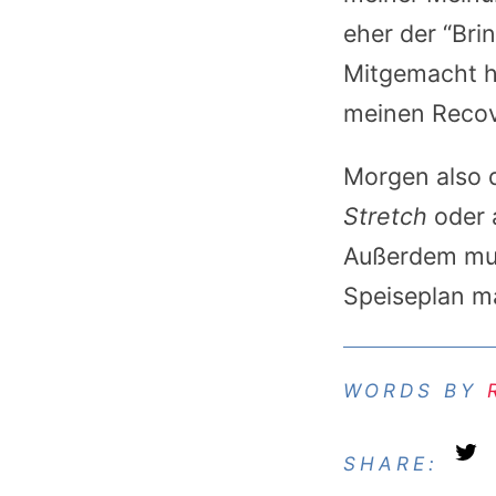
eher der “Bri
Mitgemacht h
meinen Recov
Morgen also 
Stretch
oder 
Außerdem mus
Speiseplan ma
SHARE: