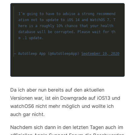
I’m going to have to advise a strong recommend
ation not to update to iOS 14 and WatchOS 7. T
here is a roughly 10% chance that your health 
database will be corrupted. Please wait for th
e .1 update.
— AutoSleep App (@AutoSleepApp) 
September 19, 2020
Da ich aber nun bereits auf den aktuellen
Versionen war, ist ein Downgrade auf iOS13 und
watchOS6 nicht mehr möglich und wollte ich
auch gar nicht.
Nachdem sich dann in den letzten Tagen auch im