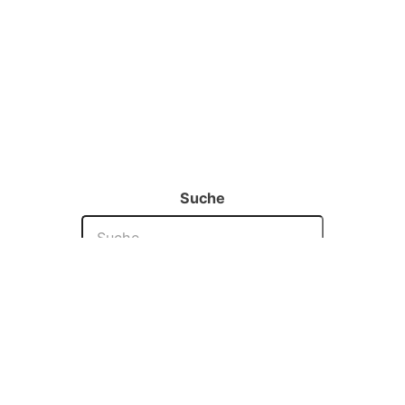
Suche
©
René
2021 | Licenced under
CC-BY-NC-SA
This site is built with
Hugo
and hosted on
Netlify
. The source
code is hosted on
Github
.