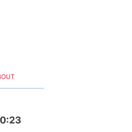
BOUT
50:23