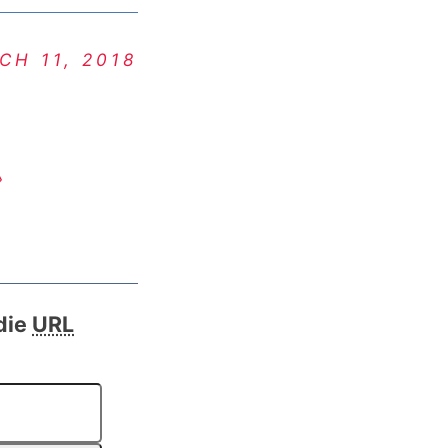
CH 11, 2018
›
die
URL