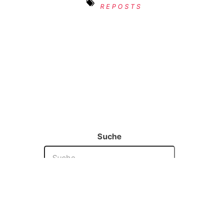
REPOSTS
Suche
©
René
2021 | Licenced under
CC-BY-NC-SA